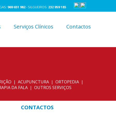
IGAS:
969 651 982
- SILGUEIROS:
232 959 185
s
Serviços Clínicos
Contactos
UTRIÇÃO | ACUPUNCTURA | ORTOPEDIA |
APIA DA FALA | OUTROS SERVIÇOS
CONTACTOS