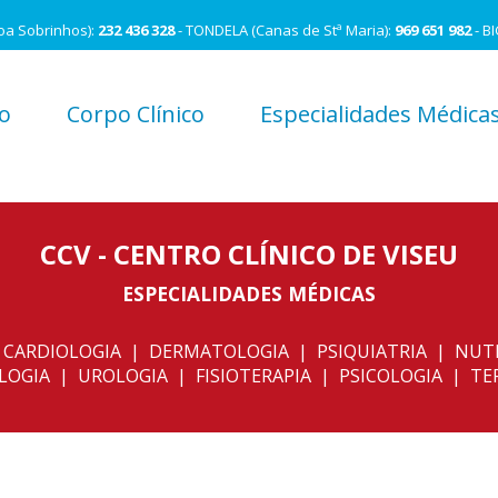
oa Sobrinhos):
232 436 328
- TONDELA (Canas de Stª Maria):
969 651 982
- B
o
Corpo Clínico
Especialidades Médica
CCV - CENTRO CLÍNICO DE VISEU
ESPECIALIDADES MÉDICAS
| CARDIOLOGIA | DERMATOLOGIA | PSIQUIATRIA | N
GIA | UROLOGIA | FISIOTERAPIA | PSICOLOGIA | TER