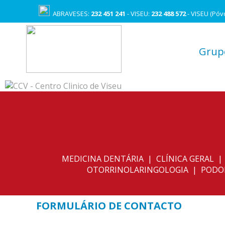
ABRAVESES:
232 451 241
- VISEU:
232 488 572
- VISEU (Póv
Grup
MEDICINA DENTÁRIA | CLÍNICA GERAL 
OTORRINOLARINGOLOGIA | PODOLO
FORMULÁRIO DE CONTACTO